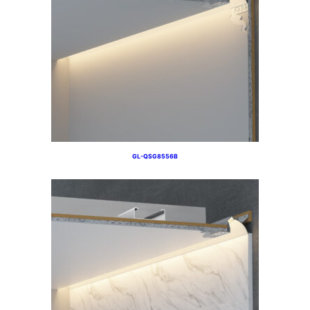
GL-QSG8556B