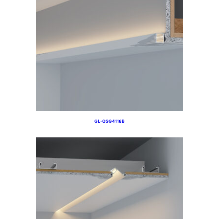
GL-QSG4118B