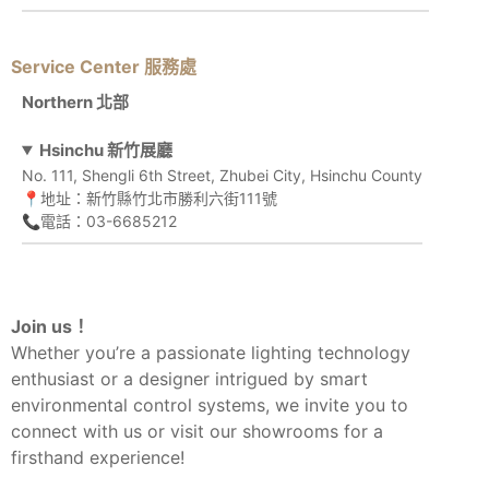
Service Center 服務處
Northern 北部
Hsinchu 新竹展廳
No. 111, Shengli 6th Street, Zhubei City, Hsinchu County
📍地址：新竹縣竹北市勝利六街111號
📞電話：03-6685212
Join us！
Whether you’re a passionate lighting technology
enthusiast or a designer intrigued by smart
environmental control systems, we invite you to
connect with us or visit our showrooms for a
firsthand experience!