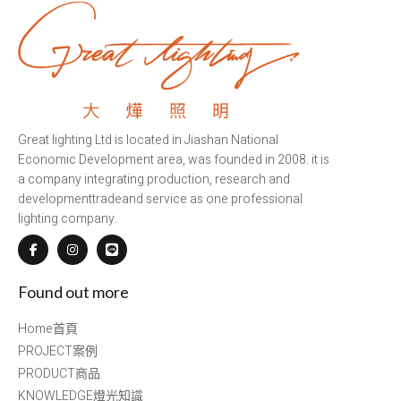
Great lighting Ltd is located in Jiashan National
Economic Development area, was founded in 2008. it is
a company integrating production, research and
developmenttradeand service as one professional
lighting company.
Found out more
Home首頁
PROJECT案例
PRODUCT商品
KNOWLEDGE燈光知識