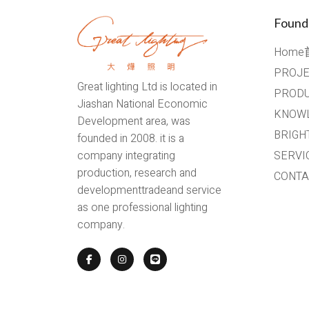
Found
Home
PROJ
Great lighting Ltd is located in
PROD
Jiashan National Economic
KNOW
Development area, was
BRIG
founded in 2008. it is a
SERV
company integrating
production, research and
CONT
developmenttradeand service
as one professional lighting
company.