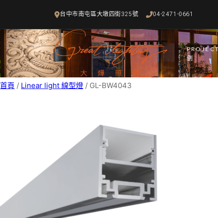
跳
台中市南屯區大墩四街325號
04-2471-0661
至
主
要
PROJEC
內
例
容
首頁
/
Linear light 線型燈
/ GL-BW4043