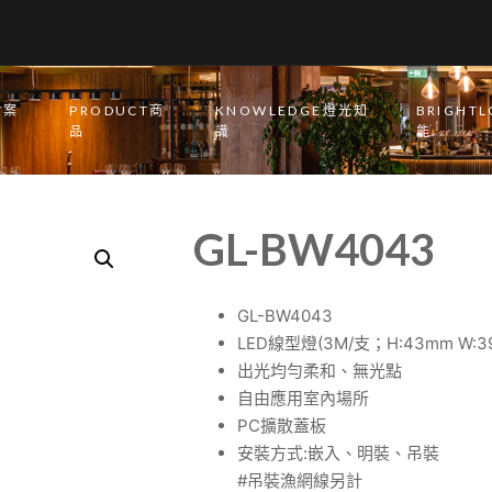
T案
PRODUCT商
KNOWLEDGE燈光知
BRIGHT
品
識
能
GL-BW4043
GL-BW4043
LED線型燈(3M/支；H:43mm W:39
出光均勻柔和、無光點
自由應用室內場所
PC擴散蓋板
安裝方式:嵌入、明裝、吊裝
#吊裝漁網線另計