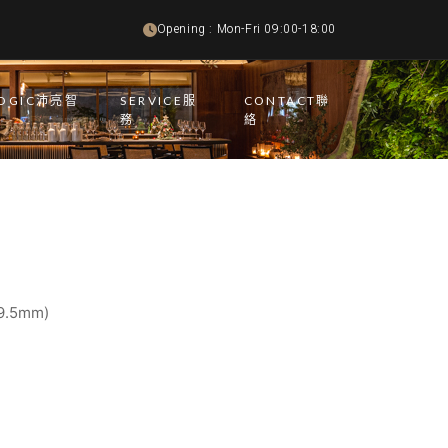
Opening : Mon-Fri 09:00-18:00
LOGIC沛亮智
SERVICE服
CONTACT聯
務
絡
.5mm)