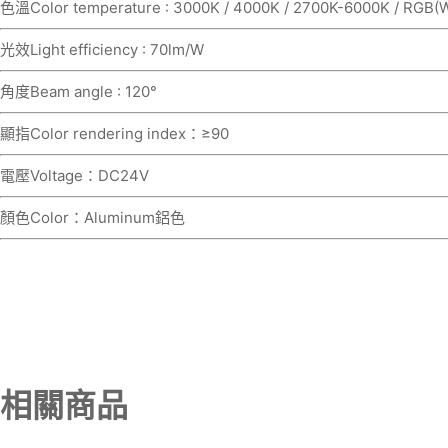
色溫Color temperature : 3000K / 4000K / 2700K-6000K / RGB(
光效Light efficiency : 70lm/W
角度Beam angle : 120°
顯指Color rendering index：≥90
電壓Voltage：DC24V
顏色Color：Aluminum鋁色
相關商品