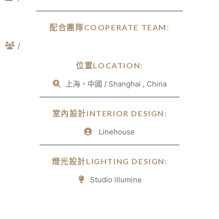
配合團隊COOPERATE TEAM:
/
位置LOCATION:
上海，中國 / Shanghai , China
室內設計INTERIOR DESIGN:
Linehouse
燈光設計LIGHTING DESIGN:
Studio illumine