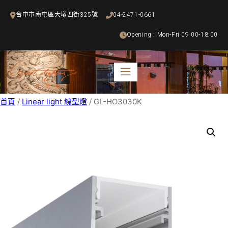
跳
台中市南屯區大墩四街325號
04-2471-0661
至
主
Opening : Mon-Fri 09:00-18:00
要
內
容
首頁
/
Linear light 線型燈
/ GL-HO3030K