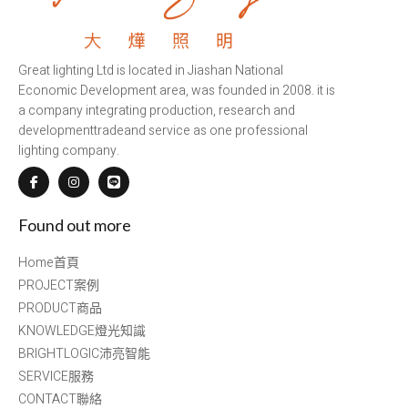
Great lighting Ltd is located in Jiashan National
Economic Development area, was founded in 2008. it is
a company integrating production, research and
developmenttradeand service as one professional
lighting company.
Found out more
Home首頁
PROJECT案例
PRODUCT商品
KNOWLEDGE燈光知識
BRIGHTLOGIC沛亮智能
SERVICE服務
CONTACT聯絡