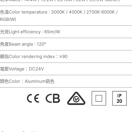
色溫Color temperature : 3000K / 4000K / 2700K-6000K /
RGB(W)
光效Light efficiency : 65lm/W
角度Beam angle : 120°
顯指Color rendering index：≥90
電壓Voltage：DC24V
顏色Color：Aluminum鋁色