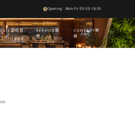
Opening : Mon-Fri 09:00-18:00
LOGIC沛亮智
SERVICE服
CONTACT聯
務
絡
mm