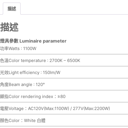
描述
描述
燈具參數 Luminaire parameter
功率Watts : 1100W
色溫Color temperature : 2700K – 6500K
光效Light efficiency : 150lm/W
角度Beam angle : 120°
顯指Color rendering index：≥80
電壓Voltage：AC120V(Max:1100W) / 277V(Max:2200W)
顏色Color：White 白體