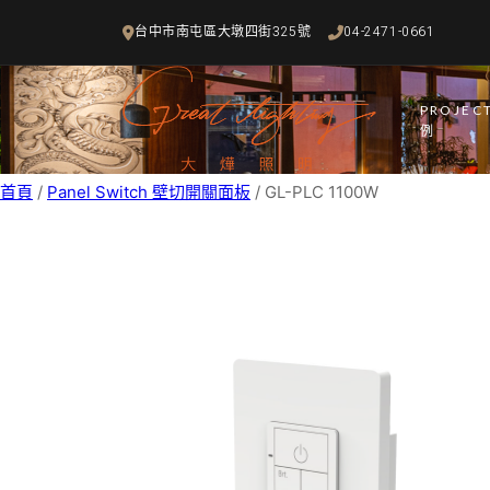
跳
台中市南屯區大墩四街325號
04-2471-0661
至
主
要
PROJEC
內
例
容
首頁
/
Panel Switch 壁切開關面板
/ GL-PLC 1100W