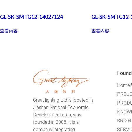
GL-SK-SMTG12-14027124
GL-SK-SMTG12-
查看內容
查看內容
Found
Home
PROJ
Great lighting Ltd is located in
PROD
Jiashan National Economic
KNOW
Development area, was
BRIG
founded in 2008. it is a
SERV
company integrating