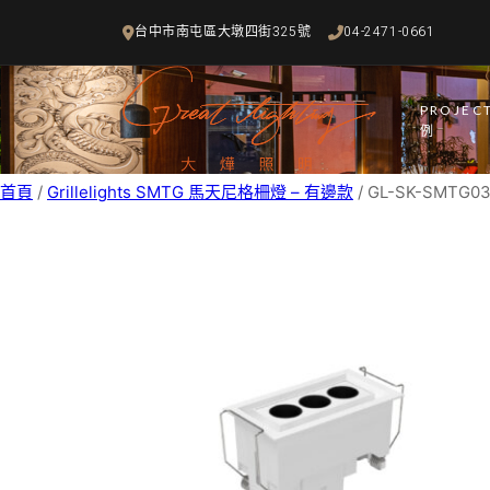
跳
台中市南屯區大墩四街325號
04-2471-0661
至
主
要
PROJEC
內
例
容
首頁
/
Grillelights SMTG 馬天尼格柵燈 – 有邊款
/ GL-SK-SMTG03