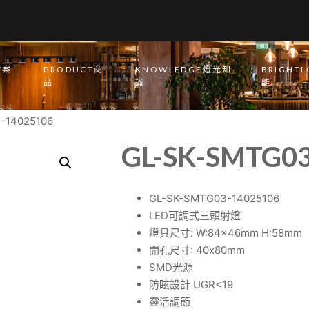
T案
PRODUCT商
KNOWLEDGE燈光知
BRIGHT
品
識
能
-14025106
GL-SK-SMTG03
GL-SK-SMTG03-14025106
LED可調式三頭射燈
燈具尺寸: W:84x46mm H:58mm
開孔尺寸: 40x80mm
SMD光源
防眩設計 UGR<19
靈活調節