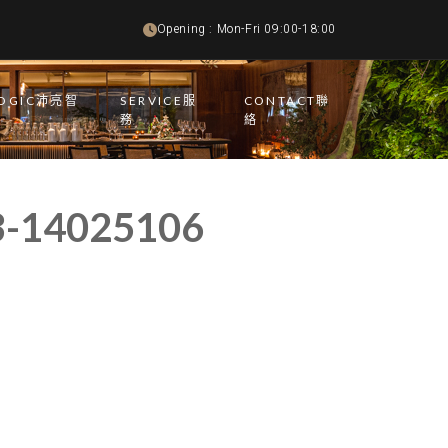
Opening : Mon-Fri 09:00-18:00
LOGIC沛亮智
SERVICE服
CONTACT聯
務
絡
-14025106