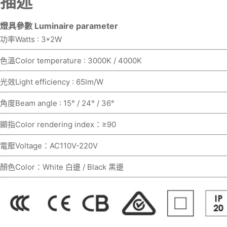
描述
燈具參數 Luminaire parameter
功率Watts : 3*2W
色溫Color temperature : 3000K / 4000K
光效Light efficiency : 65lm/W
角度Beam angle : 15° / 24° / 36°
顯指Color rendering index：≥90
電壓Voltage：AC110V-220V
顏色Color：White 白邊 / Black 黑邊