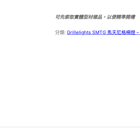
可先索取實體型材樣品，以便精準開槽
分類:
Grillelights SMTG 馬天尼格柵燈 