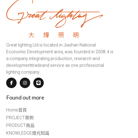
Great lighting Ltd is located in Jiashan National
Economic Development area, was founded in 2008. it is
a company integrating production, research and
developmenttradeand service as one professional
lighting company.
Found out more
Home首頁
PROJECT案例
PRODUCT商品
KNOWLEDGE燈光知識