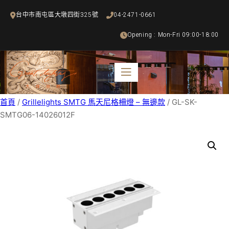
跳
台中市南屯區大墩四街325號
04-2471-0661
至
主
Opening : Mon-Fri 09:00-18:00
要
內
容
首頁
/
Grillelights SMTG 馬天尼格柵燈 – 無邊款
/ GL-SK-
SMTG06-14026012F