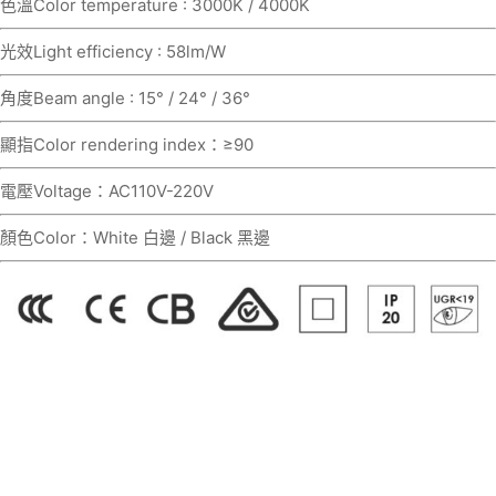
色溫Color temperature : 3000K / 4000K
光效Light efficiency : 58lm/W
角度Beam angle : 15° / 24° / 36°
顯指Color rendering index：≥90
電壓Voltage：AC110V-220V
顏色Color：White 白邊 / Black 黑邊