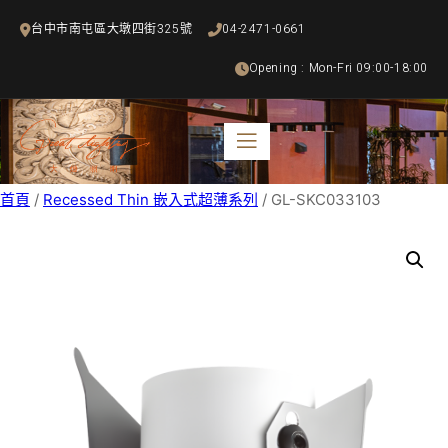
跳
台中市南屯區大墩四街325號
04-2471-0661
至
主
Opening : Mon-Fri 09:00-18:00
要
內
容
首頁
/
Recessed Thin 嵌入式超薄系列
/ GL-SKC033103