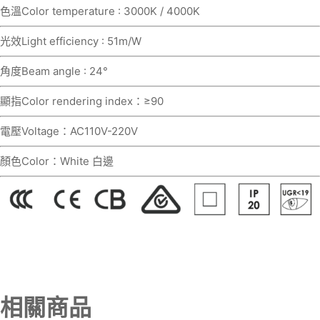
色溫Color temperature : 3000K / 4000K
光效Light efficiency : 51m/W
角度Beam angle : 24°
顯指Color rendering index：≥90
電壓Voltage：AC110V-220V
顏色Color：White 白邊
相關商品