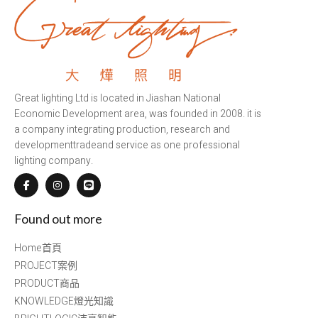
Great lighting Ltd is located in Jiashan National
Economic Development area, was founded in 2008. it is
a company integrating production, research and
developmenttradeand service as one professional
lighting company.
Found out more
Home首頁
PROJECT案例
PRODUCT商品
KNOWLEDGE燈光知識