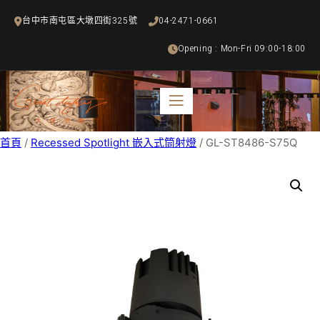
跳
台中市南屯區大墩四街325號
04-2471-0661
至
主
Opening : Mon-Fri 09:00-18:00
要
內
容
首頁
/
Recessed Spotlight 嵌入式筒射燈
/ GL-ST8486-S75Q