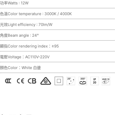
功率Watts : 12W
色溫Color temperature : 3000K / 4000K
光效Light efficiency : 70lm/W
角度Beam angle : 24°
顯指Color rendering index：≥95
電壓Voltage：AC110V-220V
顏色Color：White 白邊