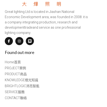
Great lighting Ltd is located in Jiashan National
Economic Development area, was founded in 2008. it is
a company integrating production, research and
developmenttradeand service as one professional
lighting company.
Found out more
Home首頁
PROJECT案例
PRODUCT商品
KNOWLEDGE燈光知識
BRIGHTLOGIC沛亮智能
SERVICE服務
CONTACT聯絡