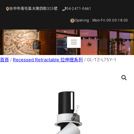
跳
台中市南屯區大墩四街325號
04-2471-0661
至
主
Opening : Mon-Fri 09:00-18:00
要
內
容
首頁
/
Recessed Retractable 拉伸燈系列
/ GL-TZ-L75Y-1