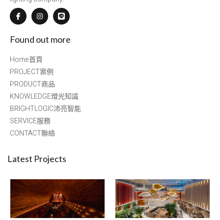
Found out more
Home首頁
PROJECT案例
PRODUCT商品
KNOWLEDGE燈光知識
BRIGHTLOGIC沛亮智能
SERVICE服務
CONTACT聯絡
Latest Projects