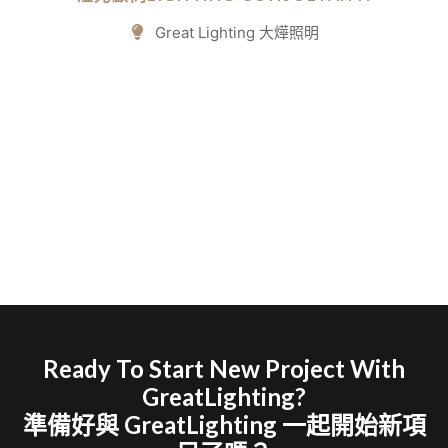
Great Lighting 大燁照明
Ready To Start New Project With
GreatLighting?
準備好與 GreatLighting 一起開始新項