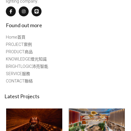
lighting company.
Found out more
Home首頁
PROJECT案例
PRODUCT商品
KNOWLEDGE燈光知識
BRIGHTLOGIC沛亮智能
SERVICE服務
CONTACT聯絡
Latest Projects