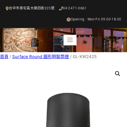
跳
台中市南屯區大墩四街325號
04-2471-0661
至
主
Opening : Mon-Fri 09:00-18:00
要
內
容
首頁
/
Surface Round 圓形明裝筒燈
/ GL-XW2425