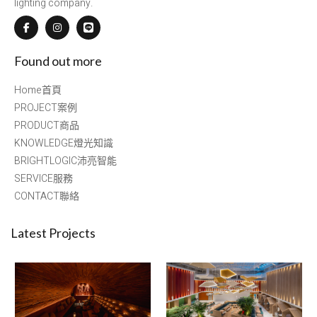
lighting company.
Found out more
Home首頁
PROJECT案例
PRODUCT商品
KNOWLEDGE燈光知識
BRIGHTLOGIC沛亮智能
SERVICE服務
CONTACT聯絡
Latest Projects