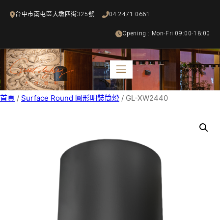
跳
台中市南屯區大墩四街325號
04-2471-0661
至
主
Opening : Mon-Fri 09:00-18:00
要
內
容
首頁
/
Surface Round 圓形明裝筒燈
/ GL-XW2440